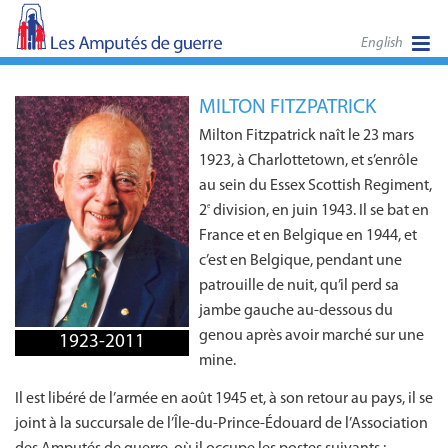
English
MILTON FITZPATRICK
Milton Fitzpatrick naît le 23 mars
1923, à Charlottetown, et s’enrôle
au sein du Essex Scottish Regiment,
2
division, en juin 1943. Il se bat en
e
France et en Belgique en 1944, et
c’est en Belgique, pendant une
patrouille de nuit, qu’il perd sa
jambe gauche au-dessous du
genou après avoir marché sur une
1923-2011
mine.
Il est libéré de l’armée en août 1945 et, à son retour au pays, il se
joint à la succursale de l’Île‑du‑Prince‑Édouard de l’Association