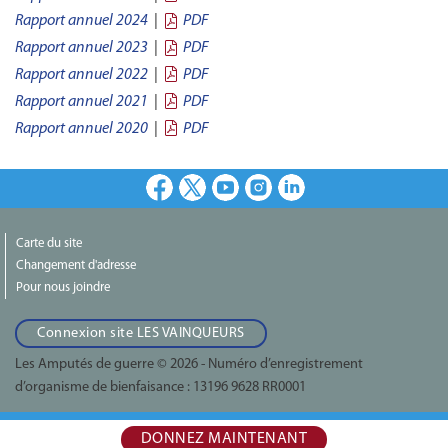
Rapport annuel 2024
|
PDF
Rapport annuel 2023
|
PDF
Rapport annuel 2022
|
PDF
Rapport annuel 2021
|
PDF
Rapport annuel 2020
|
PDF
Facebook
X
Youtube
Instagram
LinkedIn
Carte du site
Changement d'adresse
Pour nous joindre
Connexion site LES VAINQUEURS
Les Amputés de guerre © 2026 - Numéro d’enregistrement
d’organisme de bienfaisance :
13196 9628 RR0001
DONNEZ MAINTENANT