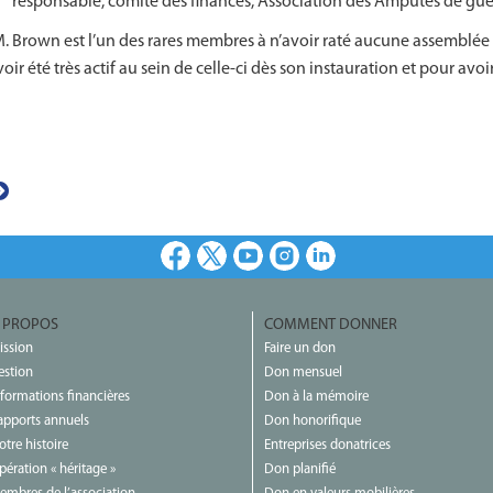
responsable, comité des finances, Association des Amputés de gue
. Brown est l’un des rares membres à n’avoir raté aucune assemblée
voir été très actif au sein de celle-ci dès son instauration et pour av
Facebook
X
Youtube
Instagram
LinkedIn
 PROPOS
COMMENT DONNER
ission
Faire un don
estion
Don mensuel
nformations financières
Don à la mémoire
apports annuels
Don honorifique
otre histoire
Entreprises donatrices
pération « héritage »
Don planifié