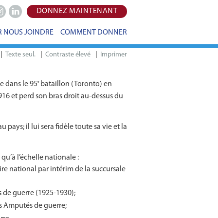
DONNEZ MAINTENANT
e
stagram
LinkedIn
 NOUS JOINDRE
COMMENT DONNER
|
|
|
Imprimer
e dans le 95
bataillon (Toronto) en
e
916 et perd son bras droit au-dessus du
ays; il lui sera fidèle toute sa vie et la
qu’à l’échelle nationale :
ire national par intérim de la succursale
 de guerre (1925-1930);
es Amputés de guerre;