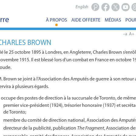
English
Facebook
X
Youtub
In
À PROPOS
AIDE OFFERTE
MÉDIAS
POUR
–a
A+
CHARLES BROWN
é le 25 octobre 1895 à Londres, en Angleterre, Charles Brown s’enrôl
ovembre 1915. Il est blessé lors d’un combat en France en octobre 1
oude.
. Brown se joint à l’Association des Amputés de guerre à son retour au p
ervira à plusieurs égards.
l occupe des postes de direction à la succursale de Toronto, de même 
premier vice-président (1924), trésorier honoraire (1937) et secréta
de Toronto;
membre du comité de direction national, Association des Amputés
directeur de la publicité, publication
The Fragment
, Association d