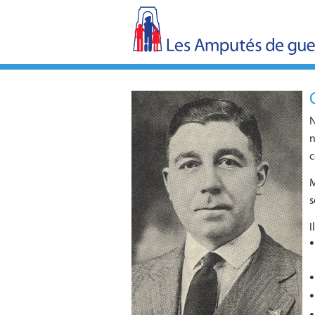
N
n
c
M
s
I