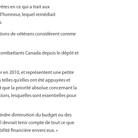
ètes en ce qui a trait aux
d’honneur, lequel remédiait
s.
iations de vétérans considèrent comme
ns combattants Canada depuis le dépôt et
r en 2010, et représentent une petite
telles qu’elles ont été appuyées et
que la priorité absolue concernant la
ns, lesquelles sont essentielles pour
oindre diminution du budget ou des
al devrait tenir compte de tout ce que
lité financière envers eux. »