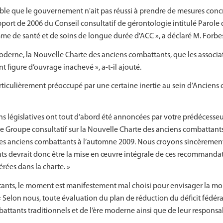
evable que le gouvernement n'ait pas réussi à prendre de mesures concr
rt de 2006 du Conseil consultatif de gérontologie intitulé Parole 
e de santé et de soins de longue durée d'ACC », a déclaré M. Forbe
 moderne, la Nouvelle Charte des anciens combattants, que les assoc
t figure d’ouvrage inachevé », a-t-il ajouté.
it particulièrement préoccupé par une certaine inertie au sein d’Ancie
s législatives ont tout d’abord été annoncées par votre prédécesseu
e Groupe consultatif sur la Nouvelle Charte des anciens combattants 
s anciens combattants à l’automne 2009. Nous croyons sincèrement 
s devrait donc être la mise en œuvre intégrale de ces recommandatio
érées dans la charte. »
ants, le moment est manifestement mal choisi pour envisager la m
« Selon nous, toute évaluation du plan de réduction du déficit fédér
ttants traditionnels et de l’ère moderne ainsi que de leur responsabi