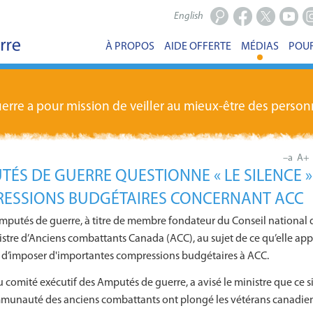
English
Facebook
X
Youtub
In
À PROPOS
AIDE OFFERTE
MÉDIAS
POUR
erre a pour mission de veiller au mieux-être des pers
–a
A+
TÉS DE GUERRE QUESTIONNE « LE SILENCE 
RESSIONS BUDGÉTAIRES CONCERNANT ACC
Amputés de guerre, à titre de membre fondateur du Conseil national 
istre d’Anciens combattants Canada (ACC), au sujet de ce qu’elle appel
 d’imposer d'importantes compressions budgétaires à ACC.
du comité exécutif des Amputés de guerre, a avisé le ministre que ce 
mmunauté des anciens combattants ont plongé les vétérans canadiens