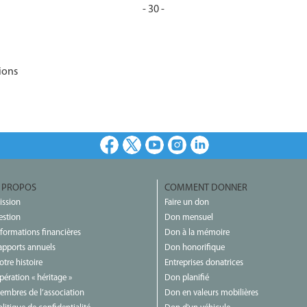
- 30 -
ions
Facebook
X
Youtube
Instagram
LinkedIn
 PROPOS
COMMENT DONNER
ission
Faire un don
estion
Don mensuel
nformations financières
Don à la mémoire
apports annuels
Don honorifique
otre histoire
Entreprises donatrices
pération « héritage »
Don planifié
embres de l’association
Don en valeurs mobilières