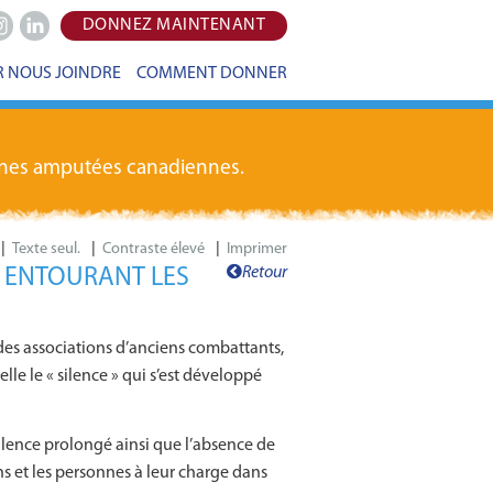
DONNEZ MAINTENANT
e
stagram
LinkedIn
 NOUS JOINDRE
COMMENT DONNER
onnes amputées canadiennes.
|
|
|
Imprimer
Retour
» ENTOURANT LES
des associations d’anciens combattants,
le le « silence » qui s’est développé
silence prolongé ainsi que l’absence de
 et les personnes à leur charge dans