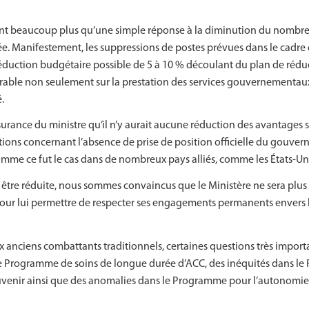
sont beaucoup plus qu’une simple réponse à la diminution du nombr
e. Manifestement, les suppressions de postes prévues dans le cadre 
duction budgétaire possible de 5 à 10 % découlant du plan de rédu
rable non seulement sur la prestation des services gouvernementaux 
.
rance du ministre qu’il n’y aurait aucune réduction des avantages 
upations concernant l’absence de prise de position officielle du gouv
me ce fut le cas dans de nombreux pays alliés, comme les États-Unis
t être réduite, nous sommes convaincus que le Ministère ne sera plus
 pour lui permettre de respecter ses engagements permanents envers 
aux anciens combattants traditionnels, certaines questions très import
 Programme de soins de longue durée d’ACC, des inéquités dans le R
uvenir ainsi que des anomalies dans le Programme pour l’autonomie