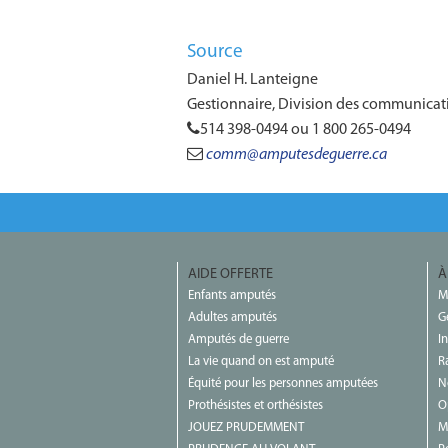
Source
Daniel H. Lanteigne
Gestionnaire, Division des communicat
514 398-0494 ou 1 800 265-0494
comm@amputesdeguerre.ca
AIDE OFFERTE
À
Enfants amputés
M
Adultes amputés
G
Amputés de guerre
I
La vie quand on est amputé
R
Équité pour les personnes amputées
N
Prothésistes et orthésistes
O
JOUEZ PRUDEMMENT
M